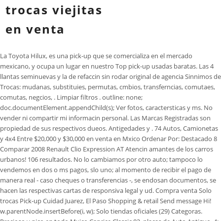
trocas viejitas
en venta
La Toyota Hilux, es una pick-up que se comercializa en el mercado mexicano, y ocupa un lugar en nuestro Top pick-up usadas baratas. Las 4 llantas seminuevas y la de refaccin sin rodar original de agencia Sinnimos de Trocas: mudanas, substituies, permutas, cmbios, transferncias, comutaes, comutas, negcios, . Limpiar filtros . outline: none; doc.documentElement.appendChild(s); Ver fotos, caractersticas y ms. No vender ni compartir mi informacin personal. Las Marcas Registradas son propiedad de sus respectivos dueos. Antigedades y . 74 Autos, Camionetas y 4x4 Entre $20,000 y $30,000 en venta en Mxico Ordenar Por: Destacado 8 Comparar 2008 Renault Clio Expression AT Atencin amantes de los carros urbanos! 106 resultados. No lo cambiamos por otro auto; tampoco lo vendemos en dos o ms pagos, slo uno; al momento de recibir el pago de manera real - caso cheques o transferencias -, se endosan documentos, se hacen las respectivas cartas de responsiva legal y ud. Compra venta Solo trocas Pick-up Cuidad Juarez, El Paso Shopping & retail Send message Hi! w.parentNode.insertBefore(i, w); Solo tiendas oficiales (29) Categoras. Precioso y nico en todo Mxico Caprice Classic 82, placas de Auto Antiguo, 4: puertas en color verde, muy Elegante el Auto es muy amplio y cmodo , su manejo es muy suave,vestiduras Originales,tablero Original, Direccin hidrulica,llantas nuevas,Excelente estado original..sin golpes, carrocera y motor en excelentes condiciones! w.parentNode.insertBefore(i, w); de 6 cilindros en lnea renovado al 100% con detalles cromados como la tapa de punteras, la marcha, la licuadora de direccin hidrulica, etc. trae su Gra pues no tiene placas - y se lo lleva. Algo sali mal. La popularidad de la Ram produjo que la creacin de una marca para vender estas camionetas. Guarda esta bsqueda para recibir avisos al instante cuando aparezcan listados coincidentes o expande tu bsqueda, Por favor ingresa una ciudad o cdigo zip vlido, Guarda esta bsqueda para recibir avisos al instante cuando aparezcan listados coincidentes, Guarda esta bsqueda para recibir avisos al instante cuando aparezcan listados coincidentes o expande tu bsqueda, Camionetas Pick-Up Estadounidenses en Venta. Entra, revisa y encuentra en Segundamano.mx. Encuentre casas baratas en venta en California, hasta por un 60% por debajo del valor de mercado a travs de nuestras listas de casas embargadas. Contactar 12 Fotos $78,000 Negociable 120,000km Monraz CHRYSLER GRAND VOYAGER LE AUT 2000 . USD. Le faltan pequeos detalles.VENTA O CAMBIO POR JEEP YJ O WRNGLER DEL 2000 EN ADELANTEEl motor es un AMC 289 cc. camionetas viejitas en venta baratas; chevrolet apache 1950 magnificas; remates de camionetas pick up usadas; ford f 100 modelo 70; camioneta chevrolet pick up 1980; Ordenar por. Here's what's included: Get conjugations, examples, and pronunciations for millions of words and phrases in Spanish and English. Renault Oroch Intens Outsider Automtica 2021 Tela 9 mil kms. More Home Reviews Photos Groups About See all se aceptan slo publicaciones de compra o venta de trocas ( Pick-up) en Jurez y El Paso 2,900 people like this 2,960 people follow this Shopping & Retail Photos See all SalvageTrucksAuction.com es un Servicio de Mercadeo en lnea de Carros y SUVs de Copart Trucks Subastas. Aqu estn los mejores Camionetas Pick-Up a la venta menos de $2,000 lo antes posible. Mercado Libre Mxico - Donde comprar y vender de todo. Camionetas Pick-Up usados en Venta; Vehculos Clsico. Pick Up Ram 1500 2015 Doble cabina excelente condiciones, no fallas, a prueba de mecanicos, importado, (no nacional) listo para facturar a tu nombre Tel.6462187445, Cheyenne ltz 4x4 automtica elctrica con aire acondicionado doble cabina piel quemacocos 100% mexicana llantas nuevas se toma pick up a cuenta, NISSAN PICK UP Z24 R TBI 4X4 1987 STANDARD Recin restaurada todo al 100 por ciento de todo a todos Pintura Nueva llantas Nuevas YOKOHAMA calludas Suspensin Nueva interior caja Ventanillas Motor al 100 Aire acondicionado 4X4 Legalizada con baja de placas de Sinaloa equipada 6671395122, Pick up s10 1995 impecable, excelente para trabajo . box-shadow: 0 0 0 2px #fff, 0 0 0 3px #2968C8, 0 0 0 5px rgba(65, 137, 230, 0.3); . Everardo Mrquez 902, Esquina Blvd. camionetas usadas viejas f100; camionetas usadas antiguas pick up; camionetas viejas; Ordenar por. Group by. Anuncios con Reporte de antecedentes vehicular Caractersticas generales Acepta auto a cuenta Acepta crdito Precio negociable Nmero de dueos Vehculo nuevo 1 dueo 2 dueos 3 dueos 4 o ms dueos Tipo de usuario Mostrar todos Slo anuncios de agencia Slo trato directo Bajadas de precio Slo bajadas de precio Ver solo anuncios Urgente Pongo a la venta ste bonito auto VW Karmann Ghia 1971, tiene muy aceptables condiciones, sta completo como puede verse en las fotos; funciona bien en general - ahora hay que reparar la marcha -, su motor, transmisin y todo funciona bien; adems est bajo techo - desde hace casi 2 aos - y se mueve lo necesario. Solicitar informacin. 42086 de Lunes a Sbados de 10am a 6pm, Domingos y Das Festivos de 12am a 3pm, contamos con Sistema de Apartado para que no se la vayan a ganar. doc.documentElement.appendChild(s); . Touch device users, explore by touch or with swipe gestures. Encuentre casas baratas en venta en California, hasta por un 60% por debajo del valor de mercado a travs de nuestras listas de casas embargadas. Aire acondicionado (falta conectarlo). outline: none; "; Ms relevantes. Volver a la bsqueda . } 2.O TURBOTOTALMENTE COMO NUEVA, COMPRUEBELOTOMO CARRO O CAMIONETATEL. Tel. Pick up Nissan Titan modelo 2013 doble cabinaFactura original placas nuevas del estado de MxicoTodo pagado al 23 verificacin 0 circula diario y le toca hasta julio llantas ms de media vida mximo lujo elctrica,clima,cubre batea,no tira ningn tipo de fluido cualquier prueba legal o mecnica precio a tratar en persona, 2014 PICK UP FORD F 150 XL, V8 5.0L GASOLINA, TRANSMISIN AUTOMTICA, PLATAFORMA DE ALUMINIO DE 9' DE LARGO. De momento lo tenemos en el precio aqu mencionado; pero en la medida que se siga detallando y reparando, aumentar su precio. Circula diario. Autos, Camionetas y 4x4 Siniestrados (1) Camiones (1) Motos (4) Blindados (1) Vendedor Vendedor. asientos con tapicera originales. A feminine noun is almost always used with feminine articles and adjectives (e.g. la mujer bonita, la luna llena). To drive a truck of this size, you are required to have a special license. Salt Lake City, UT (2 millas) $753 por encima del mercado. Tiene puertas completas con ventanas; le falta completar el interior de las puertas, pero se vende con las partes nuevas listas para montar, los 4 amortiguadores son nuevos. var s = doc.createElement('script'); >>> Ver ms anuncios de Dodge Ram usadas en venta en Mxico. Utilizamos cookies para asegurar una buena experiencia de navegacin. Trocas 4 cilindros desde $28,900, variedad chingona en el gran Tianguis Autos Actopan 2023 Arre Canales 26K views 1 day ago New camionetas de trabajo lujosas sin ningn problema en la. Contactar 12 Fotos $14,800 USD Negociable 151,000km Murua Oriente 65 Autos, Camionetas y 4x4 Usados en venta en Jurez, Chihuahua Guardar Bsqueda Ordenar Por: Destacado. Pantalla Touch 1098000 pesos $ 1,098,000. Ingresa tu domicilio. Extra forro para mayor proteccin . Cul ser tu prximo vehculo? Camionetas viejitas. Al navegar en nuestro sitio aceptas que usemos cookies para personalizar tu experiencia segn la Declaracin de Privacidad. Guarda esta bsqueda para recibir avisos al instante cuando aparezcan listados coincidentes para recibir alertas cuando se agreguen autos. Solo tiendas oficiales (2) Categoras. Para conducir una troca de este tamao, se necesita un permiso especial. BUENAS LLANTAS, BUEN AIRE ACONDICIONADO, VIDRIOS Y SEGUROS ELECTRICOS, EN EXCELENTES CONDICIONES MECNICAS.IMPORTADO A LA FRONTERA.COMPRA SEGURO EN LUGAR ESTABLECIDO, EN BLVD. i.id = "GoogleAnalyticsIframe"; Los inversionistas a menudo buscan comprar este tipo de viviendas baratas por la alta rentabilidad obtenida. Renault Oroch Intens Outside 4 Cil. Su negocio principal requiere la compra-venta de divisas extranjeras a cambio de mercaderas, exponindolos a riesgos. Volver a la bsqueda . 811 527 94 28 Y 811 474 2539. Motor en Diesel 3.2 litros con apenas 87,250 kilmetros originales (CUALQUIER PRUEBA). 29-mar-2022 - Explora el tablero de Luis Alberto "trocas arregladas" en Pinterest. 4 llantas nuevas con rines de aluminio de su poca, solamente tienen que pulirse para que se vean como nuevos, tiene winch en el frente tan antiguo como el vehculo trabajando perfectamente. var w = d.getElementsByTagName('script')[0]; Buscando a Juan Ramn Fletes. ' pick up ' en Camionetas usadas y nuevas en venta en Mxico Busca en otras zonas populares Jalisco Chihuahua 12 Fotos $137,000 Negociable 140,000km Granjas Valle de Guadalupe Nissan Titan 2013 doble cabina . Camionetas baratas en venta - CarGurus Camionetas baratas en venta en todo el pas Buscar usados Buscar nuevos Por auto Por carrocera Por precio a 4671 avisos Precio del vehculo $500-$10,000 Millaje Cualquiera Aos a Color Amarillo (35) Azul (474) Blanco (1299) Gris (360) Marrn (208) Morado (7) Naranja (23) Negro (534) Oro (98) Plata (417) Rojo Camionetas Van en Venta menos de $2,000; Convertibles en Venta menos de $2,000; Cups en Venta menos de $2,000; Hatchback (3 Puertas) en Venta menos de . Nuestro listado de casas en remate en California contiene las mejores ofertas en ejecuciones hipotecarias disponibles en el estado. . Destacado; Precio (Mayor a Menor) Precio (Menor a Mayor) Marca - Modelo (A-Z) . Please let us know how we can help. Ford Ranger Doble Cabina XLT Diesel 3.2 lts 4X4 ao 2017, DODGE RAM 1500 V6 2015 - Anuncio publicado por RICARDO. Para poderlo mostrar debemos programar una cita. Tenemos para ti una oferta irresistible,